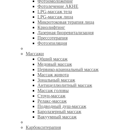
Фотоомоложение
Фотолечение АКНЕ
LPG-массаж тела
LPG-массаж лица
Микротоковая терапия лица
Криолифтинг
Лазерная биоревитализация
Прессотерапия
Фотоэпиляция
Массажи
Общий массаж
Медовый массаж
Цервико-краниальный массаж
Массаж живота
Зональный массаж
Антицеллюлитный массаж
Массаж головы
Стоун-массаж
Релакс-массаж
Подводный душ-массаж
Баролазерный массаж
Вакуумный массаж
Карбокситерапия