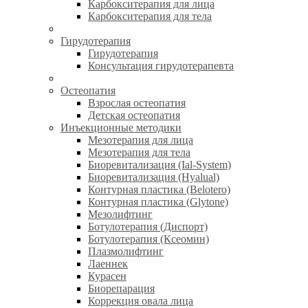
Карбокситерапия для лица
Карбокситерапия для тела
Гирудотерапия
Гирудотерапия
Консультация гирудотерапевта
Остеопатия
Взрослая остеопатия
Детская остеопатия
Инъекционные методики
Мезотерапия для лица
Мезотерапия для тела
Биоревитализация (Ial-System)
Биоревитализация (Hyalual)
Контурная пластика (Belotero)
Контурная пластика (Glytone)
Мезолифтинг
Ботулотерапия (Диспорт)
Ботулотерапия (Ксеомин)
Плазмолифтинг
Лаеннек
Курасен
Биорепарация
Коррекция овала лица