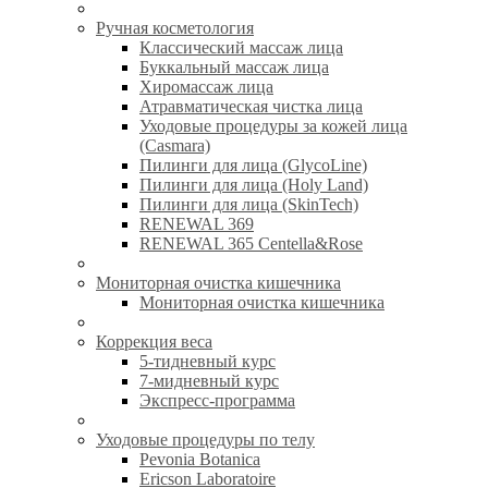
Ручная косметология
Классический массаж лица
Буккальный массаж лица
Хиромассаж лица
Атравматическая чистка лица
Уходовые процедуры за кожей лица
(Casmara)
Пилинги для лица (GlycoLine)
Пилинги для лица (Holy Land)
Пилинги для лица (SkinTech)
RENEWAL 369
RENEWAL 365 Centella&Rose
Мониторная очистка кишечника
Мониторная очистка кишечника
Коррекция веса
5-тидневный курс
7-мидневный курс
Экспресс-программа
Уходовые процедуры по телу
Pevonia Botanica
Ericson Laboratoire