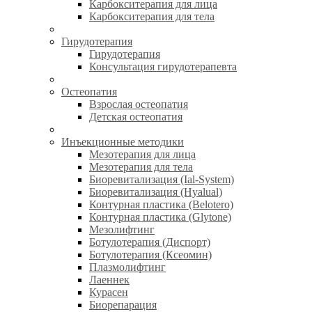
Карбокситерапия для лица
Карбокситерапия для тела
Гирудотерапия
Гирудотерапия
Консультация гирудотерапевта
Остеопатия
Взрослая остеопатия
Детская остеопатия
Инъекционные методики
Мезотерапия для лица
Мезотерапия для тела
Биоревитализация (Ial-System)
Биоревитализация (Hyalual)
Контурная пластика (Belotero)
Контурная пластика (Glytone)
Мезолифтинг
Ботулотерапия (Диспорт)
Ботулотерапия (Ксеомин)
Плазмолифтинг
Лаеннек
Курасен
Биорепарация