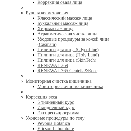
Коррекция овала лица
Ручная косметология
Классический массаж лица
Буккальный массаж лица
Хиромассаж лица
Атравматическая чистка лица
Уходовые процедуры за кожей лица
(Casmara)
Пилинги для лица (GlycoLine)
Пилинги для лица (Holy Land)
Пилинги для лица (SkinTech)
RENEWAL 369
RENEWAL 365 Centella&Rose
Мониторная очистка кишечника
Мониторная очистка кишечника
Коррекция веса
5-тидневный курс
7-мидневный курс
Экспресс-программа
Уходовые процедуры по телу
Pevonia Botanica
Ericson Laboratoire