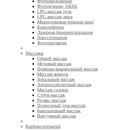
Фотоомоложение
Фотолечение АКНЕ
LPG-массаж тела
LPG-массаж лица
Микротоковая терапия лица
Криолифтинг
Лазерная биоревитализация
Прессотерапия
Фотоэпиляция
Массажи
Общий массаж
Медовый массаж
Цервико-краниальный массаж
Массаж живота
Зональный массаж
Антицеллюлитный массаж
Массаж головы
Стоун-массаж
Релакс-массаж
Подводный душ-массаж
Баролазерный массаж
Вакуумный массаж
Карбокситерапия