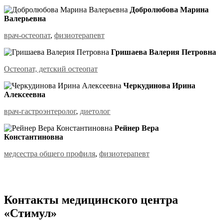
Добролюбова Марина
Валерьевна
врач-остеопат
,
физиотерапевт
Гришаева Валерия Петровна
Остеопат, детский остеопат
Черкудинова Ирина
Алексеевна
врач-гастроэнтеролог
,
диетолог
Рейнер Вера
Константиновна
медсестра общего профиля
,
физиотерапевт
Контакты
медицинского центра
«Стимул»