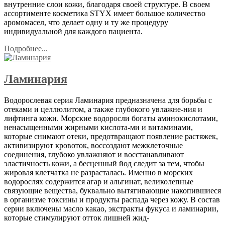
внутренние слои кожи, благодаря своей структуре. В своем
ассортименте косметика STYX имеет большое количество
аромомасел, что делает одну и ту же процедуру
индивидуальной для каждого пациента.
Подробнее...
Ламинария
Водорослевая серия Ламинария предназначена для борьбы с
отеками и целлюлитом, а также глубокого увлажне-ния и
лифтинга кожи. Морские водоросли богаты аминокислотами,
ненасыщенными жирными кислота-ми и витаминами,
которые снимают отеки, предотвращают появление растяжек,
активизируют кровоток, воссоздают межклеточные
соединения, глубоко увлажняют и восстанавливают
эластичность кожи, а бесценный йод следит за тем, чтобы
жировая клетчатка не разрасталась. Именно в морских
водорослях содержится агар и альгинат, великолепные
связующие вещества, буквально вытягивающие накопившиеся
в организме токсины и продукты распада через кожу. В состав
серии включены масло какао, экстракты фукуса и ламинарии,
которые стимулируют отток лишней жид-