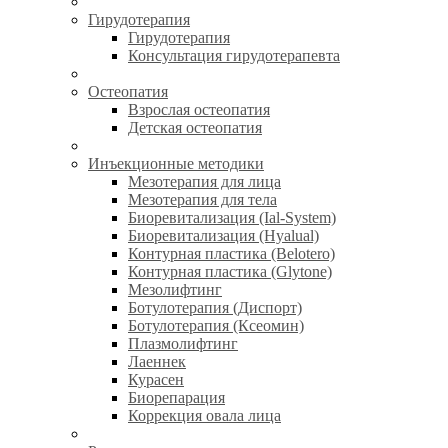
Гирудотерапия
Гирудотерапия
Консультация гирудотерапевта
Остеопатия
Взрослая остеопатия
Детская остеопатия
Инъекционные методики
Мезотерапия для лица
Мезотерапия для тела
Биоревитализация (Ial-System)
Биоревитализация (Hyalual)
Контурная пластика (Belotero)
Контурная пластика (Glytone)
Мезолифтинг
Ботулотерапия (Диспорт)
Ботулотерапия (Ксеомин)
Плазмолифтинг
Лаеннек
Курасен
Биорепарация
Коррекция овала лица