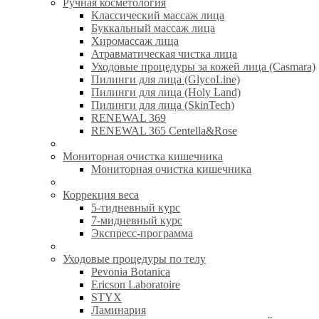
Ручная косметология
Классический массаж лица
Буккальный массаж лица
Хиромассаж лица
Атравматическая чистка лица
Уходовые процедуры за кожей лица (Casmara)
Пилинги для лица (GlycoLine)
Пилинги для лица (Holy Land)
Пилинги для лица (SkinTech)
RENEWAL 369
RENEWAL 365 Centella&Rose
Мониторная очистка кишечника
Мониторная очистка кишечника
Коррекция веса
5-тидневный курс
7-мидневный курс
Экспресс-программа
Уходовые процедуры по телу
Pevonia Botanica
Ericson Laboratoire
STYX
Ламинария