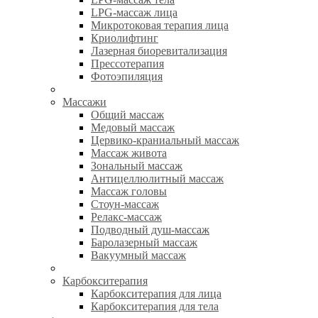
LPG-массаж лица
Микротоковая терапия лица
Криолифтинг
Лазерная биоревитализация
Прессотерапия
Фотоэпиляция
Массажи
Общий массаж
Медовый массаж
Цервико-краниальный массаж
Массаж живота
Зональный массаж
Антицеллюлитный массаж
Массаж головы
Стоун-массаж
Релакс-массаж
Подводный душ-массаж
Баролазерный массаж
Вакуумный массаж
Карбокситерапия
Карбокситерапия для лица
Карбокситерапия для тела