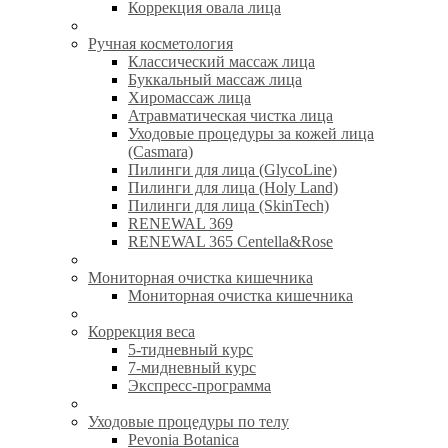
Коррекция овала лица
Ручная косметология
Классический массаж лица
Буккальный массаж лица
Хиромассаж лица
Атравматическая чистка лица
Уходовые процедуры за кожей лица
(Casmara)
Пилинги для лица (GlycoLine)
Пилинги для лица (Holy Land)
Пилинги для лица (SkinTech)
RENEWAL 369
RENEWAL 365 Centella&Rose
Мониторная очистка кишечника
Мониторная очистка кишечника
Коррекция веса
5-тидневный курс
7-мидневный курс
Экспресс-программа
Уходовые процедуры по телу
Pevonia Botanica