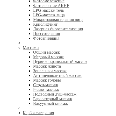
Фотоомоложение
Фотолечение АКНЕ
LPG-массаж тела
LPG-массаж лица
Микротоковая терапия лица
Криолифтинг
Лазерная биоревитализация
Прессотерапия
Фотоэпиляция
Массажи
Общий массаж
Медовый массаж
Цервико-краниальный массаж
Массаж живота
Зональный массаж
Антицеллюлитный массаж
Массаж головы
Стоун-массаж
Релакс-массаж
Подводный душ-массаж
Баролазерный массаж
Вакуумный массаж
Карбокситерапия