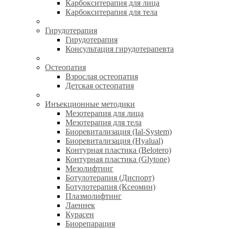
Карбокситерапия для лица
Карбокситерапия для тела
Гирудотерапия
Гирудотерапия
Консультация гирудотерапевта
Остеопатия
Взрослая остеопатия
Детская остеопатия
Инъекционные методики
Мезотерапия для лица
Мезотерапия для тела
Биоревитализация (Ial-System)
Биоревитализация (Hyalual)
Контурная пластика (Belotero)
Контурная пластика (Glytone)
Мезолифтинг
Ботулотерапия (Диспорт)
Ботулотерапия (Ксеомин)
Плазмолифтинг
Лаеннек
Курасен
Биорепарация