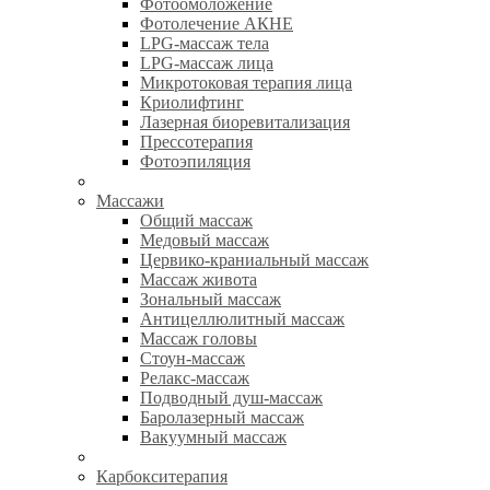
Фотоомоложение
Фотолечение АКНЕ
LPG-массаж тела
LPG-массаж лица
Микротоковая терапия лица
Криолифтинг
Лазерная биоревитализация
Прессотерапия
Фотоэпиляция
Массажи
Общий массаж
Медовый массаж
Цервико-краниальный массаж
Массаж живота
Зональный массаж
Антицеллюлитный массаж
Массаж головы
Стоун-массаж
Релакс-массаж
Подводный душ-массаж
Баролазерный массаж
Вакуумный массаж
Карбокситерапия