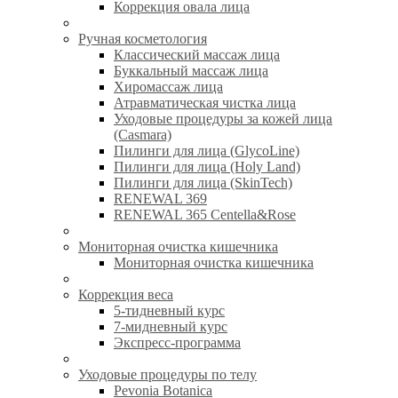
Коррекция овала лица
Ручная косметология
Классический массаж лица
Буккальный массаж лица
Хиромассаж лица
Атравматическая чистка лица
Уходовые процедуры за кожей лица
(Casmara)
Пилинги для лица (GlycoLine)
Пилинги для лица (Holy Land)
Пилинги для лица (SkinTech)
RENEWAL 369
RENEWAL 365 Centella&Rose
Мониторная очистка кишечника
Мониторная очистка кишечника
Коррекция веса
5-тидневный курс
7-мидневный курс
Экспресс-программа
Уходовые процедуры по телу
Pevonia Botanica