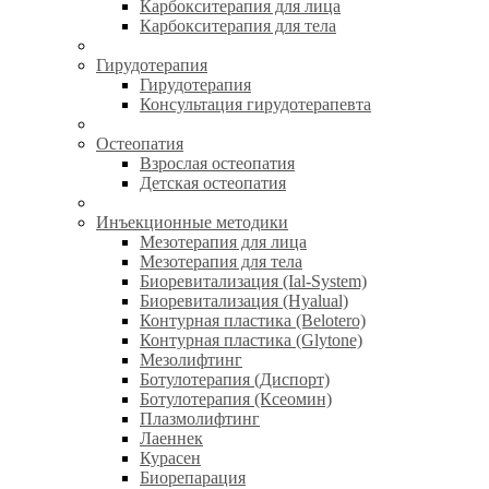
Карбокситерапия для лица
Карбокситерапия для тела
Гирудотерапия
Гирудотерапия
Консультация гирудотерапевта
Остеопатия
Взрослая остеопатия
Детская остеопатия
Инъекционные методики
Мезотерапия для лица
Мезотерапия для тела
Биоревитализация (Ial-System)
Биоревитализация (Hyalual)
Контурная пластика (Belotero)
Контурная пластика (Glytone)
Мезолифтинг
Ботулотерапия (Диспорт)
Ботулотерапия (Ксеомин)
Плазмолифтинг
Лаеннек
Курасен
Биорепарация